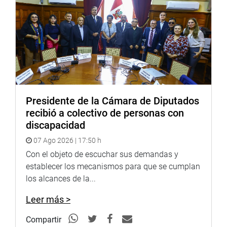
la Fuerza Aérea del Perú en la protección amazónica, sin
invadir competencias de otros sectores, reafirmando el
principio de colaboración interinstitucional.
“La Amazonía no solo es el pulmón ambiental del país,
sino un espacio estratégico para la defensa nacional y la
prevención de los delitos transnacionales”, remarcó.
La iniciativa fue aprobada con 84 votos a favor, 11 en
Presidente de la Cámara de Diputados
contra y 4 abstenciones. Por tratarse de una insistencia
recibió a colectivo de personas con
no requiere de segunda votación.
discapacidad
OFICINA DE COMUNICACIONES E IMAGEN
07 Ago 2026 | 17:50 h
INSTITUCIONAL
Con el objeto de escuchar sus demandas y
establecer los mecanismos para que se cumplan
los alcances de la...
Leer más >
Compartir