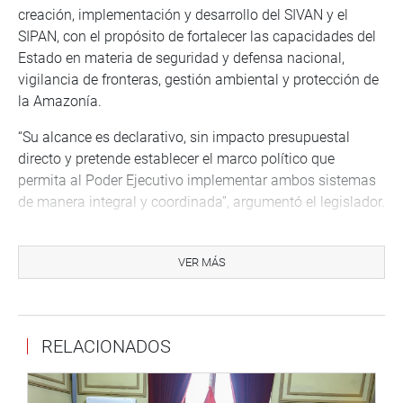
creación, implementación y desarrollo del SIVAN y el
SIPAN, con el propósito de fortalecer las capacidades del
Estado en materia de seguridad y defensa nacional,
vigilancia de fronteras, gestión ambiental y protección de
la Amazonía.
“Su alcance es declarativo, sin impacto presupuestal
directo y pretende establecer el marco político que
permita al Poder Ejecutivo implementar ambos sistemas
de manera integral y coordinada”, argumentó el legislador.
Indicó que la Presidencia de la República formuló seis
observaciones, las cuales fueron levantadas por la
VER MÁS
comisión, precisando los fines diferenciados entre ambos
sistemas.
Cueto Aservi hizo hincapié en que la insistencia se
RELACIONADOS
fundamenta en la necesidad de un marco legal explícito
que respalde la actuación del Ministerio de Defensa y de