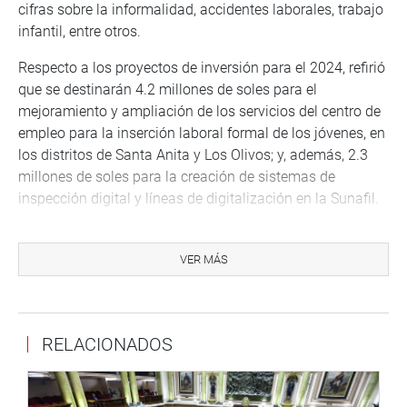
cifras sobre la informalidad, accidentes laborales, trabajo
infantil, entre otros.
Respecto a los proyectos de inversión para el 2024, refirió
que se destinarán 4.2 millones de soles para el
mejoramiento y ampliación de los servicios del centro de
empleo para la inserción laboral formal de los jóvenes, en
los distritos de Santa Anita y Los Olivos; y, además, 2.3
millones de soles para la creación de sistemas de
inspección digital y líneas de digitalización en la Sunafil.
Para la promoción de la empleabilidad del capital
humano serán destinados 14.5 millones de soles, con la
VER MÁS
proyección de beneficiar a más de 7 mil personas, y para
la generación de empleo temporal se destinará 199.5
millones de soles, generando más de 53 mil empleos. El
RELACIONADOS
ministro de estado agregó que, entre las metas al próximo
año, está la promoción del empleo decente con énfasis en
jóvenes, mujeres y personas con discapacidad y la