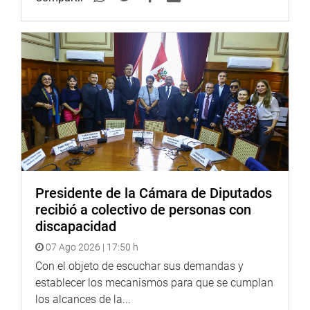
la Autoridad Nacional de Infraestructura (ANIN), Hernán
Yaipén, el vicepresidente de la Comisión de Fiscalización
informó que sus participaciones serán reprogramadas.
Ante las reiteradas inasistencias del gobernador regional
de Áncash, Zeballos Madariaga manifestó que cursará un
documento a la Presidencia del Congreso de la República
dado que se viene obstruyendo la labor de fiscalización
de este grupo de trabajo.
OFICINA DE COMUNICACIONES E IMAGEN
INSTITUCIONAL
Presidente de la Cámara de Diputados
recibió a colectivo de personas con
discapacidad
07 Ago 2026 | 17:50 h
Con el objeto de escuchar sus demandas y
establecer los mecanismos para que se cumplan
los alcances de la...