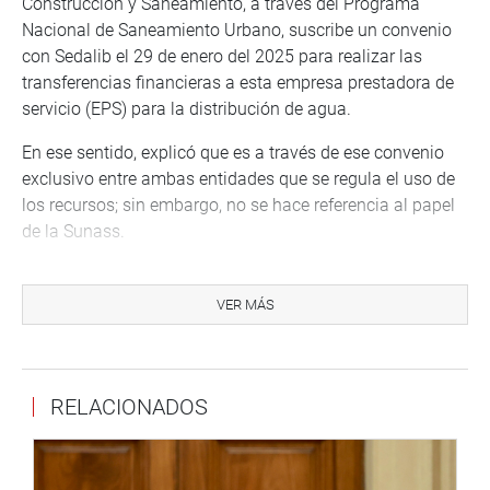
Construcción y Saneamiento, a través del Programa
Nacional de Saneamiento Urbano, suscribe un convenio
con Sedalib el 29 de enero del 2025 para realizar las
transferencias financieras a esta empresa prestadora de
servicio (EPS) para la distribución de agua.
En ese sentido, explicó que es a través de ese convenio
exclusivo entre ambas entidades que se regula el uso de
los recursos; sin embargo, no se hace referencia al papel
de la Sunass.
Sobre ka designación del presidente de Sedalib S.A.,
manifestó que en materia de gobernanza su actuación se
VER MÁS
circunscribe a verificar el cumplimiento de los requisitos,
impedimentos y obligaciones legales vinculadas a la
composición y funcionamiento de directorios, no teniendo
RELACIONADOS
competencia para designar o concluir a directores de
empresas prestadoras de servicios.
UNIVERSIDAD INTERCULTURAL AIMARA DE ILAVE