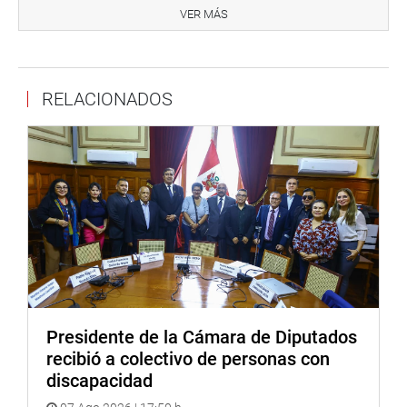
al considerar que generaría una superposición normativa
VER MÁS
con propuestas ya dictaminadas previamente sobre la
misma materia. Según el análisis expuesto, «la
coexistencia de normas con contenido similar podría
RELACIONADOS
generar confusión jurídica y afectar la claridad regulatoria
para los emprendedores del sector», leyó el secretario
técnico.
Asimismo, se advirtió que la propuesta vulneraría los
principios de eficiencia y coherencia normativa
contenidos en la Constitución Política del Perú, debido a
que no aportaría nuevas soluciones jurídicas ni se
adecuaría plenamente a la legislación vigente.
El dictamen fue archivado con 12 votos a favor, ninguno
en contra y 1 abstención.
Presidente de la Cámara de Diputados
recibió a colectivo de personas con
OFICINA DE COMUNICACIONES E IMAGEN
discapacidad
INSTITUCIONAL