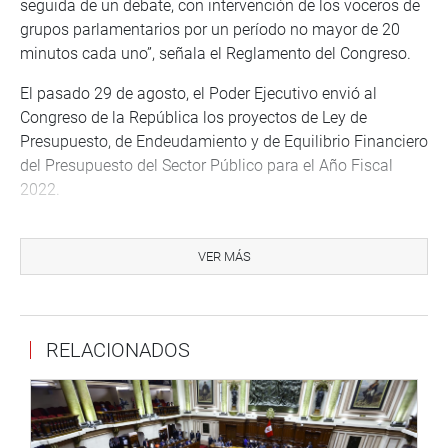
seguida de un debate, con intervención de los voceros de
grupos parlamentarios por un período no mayor de 20
minutos cada uno”, señala el Reglamento del Congreso.
El pasado 29 de agosto, el Poder Ejecutivo envió al
Congreso de la República los proyectos de Ley de
Presupuesto, de Endeudamiento y de Equilibrio Financiero
del Presupuesto del Sector Público para el Año Fiscal
2022.
Según la propuesta, el Presupuesto Institucional de
Apertura (PIA) para el año 2022 asciende a S/ 197 002
VER MÁS
269 014, monto que representa un incremento de 7.6 %
frente al PIA del año 2021.
A las 3 de la tarde, la representación parlamentaria
RELACIONADOS
volverá a reunirse en sesión plenaria -sea en forma
presencial en el hemiciclo de sesiones o de manera
virtual- para atender los temas de la agenda legislativa,
bajo la conducción de la presidenta del Congreso, María