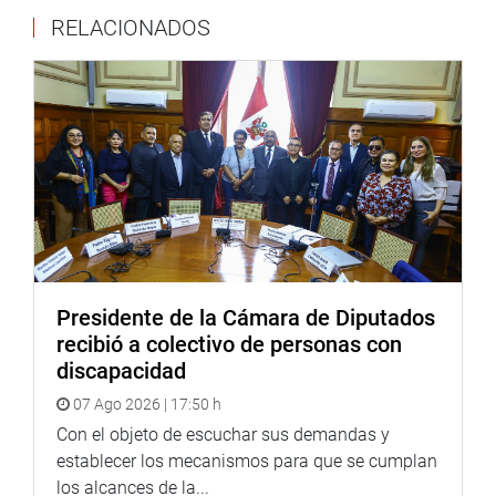
corredor de Jequetepeque y fortalecer la formación de
RELACIONADOS
capital humano en áreas vinculadas con la educación,
agroindustria, pesca, logística y gestión pública.
Además, la creación de la Universidad Nacional David
Sánchez Infante apunta a promover mayor productividad,
diversificación económica y desarrollo regional en La
Libertad.
OFICINA DE COMUNICACIONES E IMAGEN
INSTITUCIONAL
Presidente de la Cámara de Diputados
recibió a colectivo de personas con
discapacidad
07 Ago 2026 | 17:50 h
Con el objeto de escuchar sus demandas y
establecer los mecanismos para que se cumplan
los alcances de la...