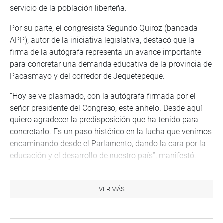
servicio de la población liberteña.
Por su parte, el congresista Segundo Quiroz (bancada
APP), autor de la iniciativa legislativa, destacó que la
firma de la autógrafa representa un avance importante
para concretar una demanda educativa de la provincia de
Pacasmayo y del corredor de Jequetepeque.
“Hoy se ve plasmado, con la autógrafa firmada por el
señor presidente del Congreso, este anhelo. Desde aquí
quiero agradecer la predisposición que ha tenido para
concretarlo. Es un paso histórico en la lucha que venimos
encaminando desde el Parlamento, dando la cara por la
educación y el desarrollo de nuestro país”, manifestó.
Vale indicar que la propuesta legislativa se sustenta en
los proyectos de ley 11914/2024-CR y 12905/2025-CR.
VER MÁS
Con esta fórmula legal, el Parlamento busca reducir la
brecha de acceso a la educación universitaria en el