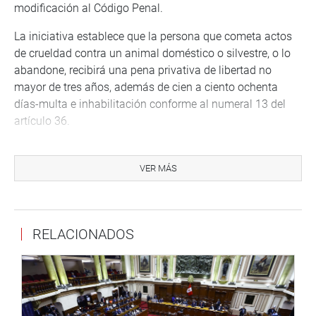
modificación al Código Penal.
La iniciativa establece que la persona que cometa actos
de crueldad contra un animal doméstico o silvestre, o lo
abandone, recibirá una pena privativa de libertad no
mayor de tres años, además de cien a ciento ochenta
días-multa e inhabilitación conforme al numeral 13 del
artículo 36.
La norma también plantea una sanción más severa
cuando concurran circunstancias agravantes. En esos
VER MÁS
casos, la pena será no menor de cuatro ni mayor de seis
años, con ciento veinte a trescientos sesenta y cinco días-
multa e inhabilitación.
RELACIONADOS
El texto sustitutorio considera como agravantes los actos
que ocasionen la pérdida o inutilidad de un sentido,
órgano o miembro principal del animal. También incluye
el uso de armas, fuego, veneno u otros medios que
incrementen su sufrimiento.