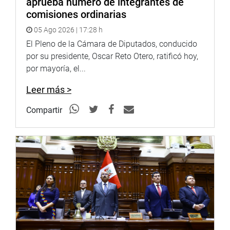
aprueba número de integrantes de
millones de soles aproximadamente para el sector
comisiones ordinarias
vivienda, que incluye el perfil y el proyecto de tratamiento
integral de aguas residuales en el distrito de Chancay.
05 Ago 2026 | 17:28 h
El Pleno de la Cámara de Diputados, conducido
OFICINA DE COMUNICACIONES E IMAGEN
por su presidente, Oscar Reto Otero, ratificó hoy,
INSTITUCIONAL
por mayoría, el...
Leer más >
Compartir