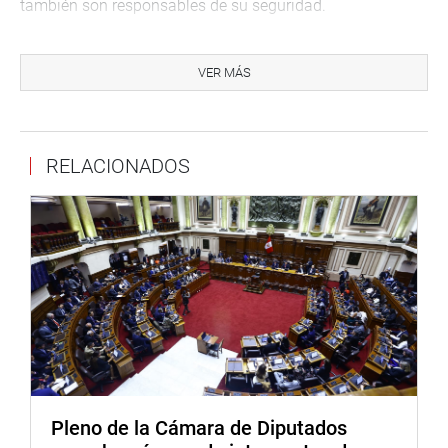
también son responsables de su seguridad.
En otro momento, fue aprobado en forma unánime un
avance del primer informe de la Comisión Especial
VER MÁS
Multipartidaria de Impulso y Seguimiento del Proyecto
Terminal Multipropósito de Chancay, el mismo que será
distribuido entre todos los legisladores para su
RELACIONADOS
conocimiento y aportes.
En el documento se hace recomendaciones para atender
los servicios elementales como el agua; estudios iniciales
de las carreteras aledañas; y proyectos de conexión
ferroviaria entre Perú y Brasil, entre otros.
En la quinta sesión de la comisión fueron invitados
representantes de algunos sectores, vinculados con el
Terminal Multipropósito de Chancay.
Por otro lado, Sánchez saludó que en el presupuesto para
Pleno de la Cámara de Diputados
el año 2024 se haya consignado una partida de 14