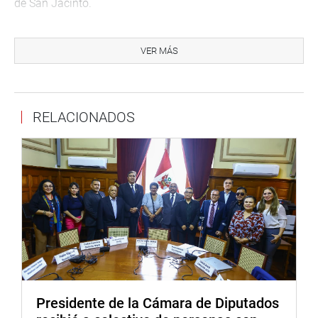
de San Jacinto.
El coordinador del grupo, congresista Bienvenido Ramírez,
dijo que él también reside en San Jacinto y podía afirmar
VER MÁS
que no todo el distrito está asfaltado y las veredas
tampoco cubren a todos los sectores de la jurisdicción.
A pedido del legislador Carlos Domínguez Herrera (FP) se
RELACIONADOS
acordó enviar la documentación recogida hasta ahora al
Ministerio Público y a la Contraloría General de la
República. Asimismo, se les solicitará que intervengan en
el caso ya que los descargos del burgomaestre no
resultaban claros y precisos.
La decisión fue adoptada por unanimidad, también con
los votos de los parlamentarios Marco Miyashiro Arashiro
(FP) y Ana Choquehuanca de Villanueva (PPK). Todos
ellos formularon preguntas precisas tanto al denunciante
como al alcalde Feiojóo.
Presidente de la Cámara de Diputados