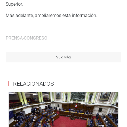
Superior.
Más adelante, ampliaremos esta información.
PRENSA-CONGRESO
VER MÁS
Puede encontrar más información en nuestra página web
y redes sociales.
http://www.congreso.gob.pe/
RELACIONADOS
Facebook:
https://www.facebook.com/congresodelarepublicadelperu?
fref=ts
Twitter:
https://twitter.com/congresoperu
Youtube:
http://www.youtube.com/congresoperu