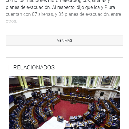
como los medidores hidrometeorológicos, sirenas y
planes de evacuación. Al respecto, dijo que Ica y Piura
cuentan con 87 sirenas, y 35 planes de evacuación, entre
otros.
También participaron de la reunión de trabajo, Jorge
Carranza Valle, director zonal 1 del Senamhi; Gonzalo
VER MÁS
Flores Lozano, jefe de la Oficina Regional de Seguridad y
Defensa Nacional del Gobierno Regional de Piura y
coordinador del Centro de Operaciones de Emergencia
RELACIONADOS
Regional Coer Piura, quienes dieron a conocer de las
diversas actividades que vienen realizando sus
respectivas instituciones.
Al término del encuentro, el congresista Revilla Villanueva
manifestó que seguirá trabajando en este tema con o sin
responsabilidad, toda vez que Piura y otras ciudades del
norte requieren mejorar sus alertas tempranas, así como
contar con mejor infraestructura para el desarrollo de sus
pueblos.