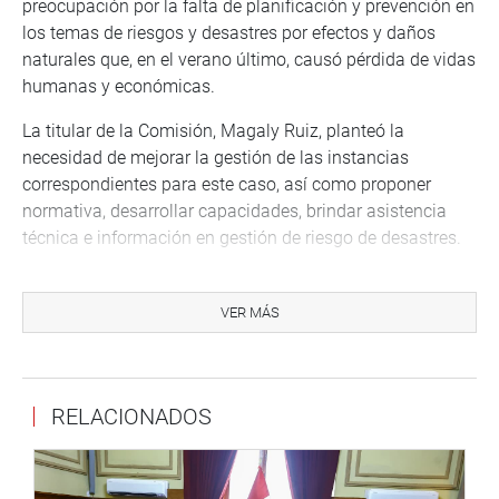
preocupación por la falta de planificación y prevención en
los temas de riesgos y desastres por efectos y daños
naturales que, en el verano último, causó pérdida de vidas
humanas y económicas.
La titular de la Comisión, Magaly Ruiz, planteó la
necesidad de mejorar la gestión de las instancias
correspondientes para este caso, así como proponer
normativa, desarrollar capacidades, brindar asistencia
técnica e información en gestión de riesgo de desastres.
Durante la sesión se presentaron los funcionarios del
Centro Nacional de Estimación, Prevención y Reducción
VER MÁS
del Riesgo de Desastres -CENEPRED, Enrique Villanueva
Agüero y José Zavala Aguirre, quienes expusieron sobre
las medidas que viene implementando para remediar el
RELACIONADOS
incumplimiento de las entidades públicas en la
elaboración de los planes de prevención y reducción de
riesgo de desastres.