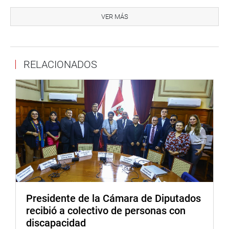
También se propone hacer una revisión exhaustiva de
toda la documentación legal existente, contratos de
VER MÁS
mantenimiento y de remediación, acuerdos, convenios y
mesas de trabajo al respecto.
Toda la información recabada será sistematizada a fin de
RELACIONADOS
que pueda servir como insumo para el análisis y
elaboración de su informe final.
Estos datos serán complementados con la información
que se recibirá de Petroperú, de la Oficina de Evaluación y
Fiscalización Ambiental OEFA, el Ministerio de Energía y
Minas – a través de la Dirección General de
Hidrocarburos-, el Ministerio de la Producción a través de
Fondepes, Osinergmin, Digesa, Senasa y de los gobiernos
regionales y locales de las zonas afectadas por el
derrame.
Presidente de la Cámara de Diputados
recibió a colectivo de personas con
HIPÓTESIS DE TRABAJO
discapacidad