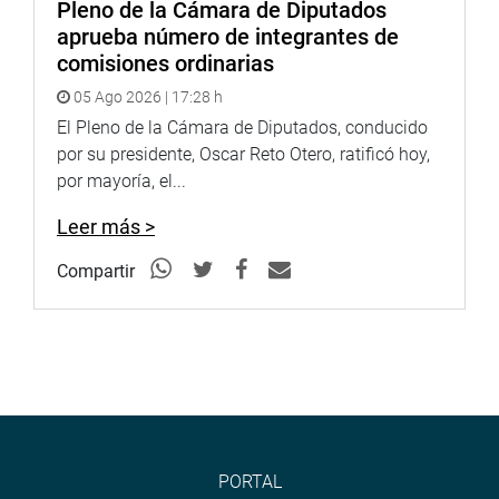
Pleno de la Cámara de Diputados
Esta Comisión Investigadora, cuyo plazo de vigencia es
aprueba número de integrantes de
hasta el 31 de mayo, continuará sus sesiones de trabajo,
comisiones ordinarias
incluso en el período de receso parlamentario. Sesionará
los días miércoles a las 9 y 30 de la mañana.
05 Ago 2026 | 17:28 h
El Pleno de la Cámara de Diputados, conducido
PRENSA CONGRESO
por su presidente, Oscar Reto Otero, ratificó hoy,
por mayoría, el...
Leer más >
Compartir
PORTAL