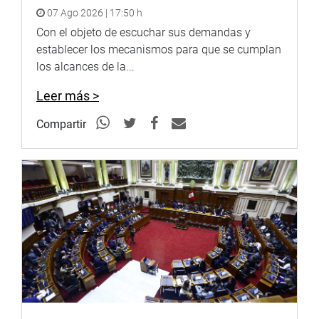
Liderados por el congresista César Villanueva, la
07 Ago 2026 | 17:50 h
Comisión prevé orientar su trabajo en base a tres
Con el objeto de escuchar sus demandas y
hipótesis. La primera, que Petroperú no ha tenido una
establecer los mecanismos para que se cumplan
política preventiva de mantenimiento del Oleducto
los alcances de la...
Norperuano, que se manifiesta en los continuos derrames;
la segunda, que el Oleducto ya cumplió con su vida útil.
Leer más >
La tercera hipótesis es que la paralización del Oleducto –
Compartir
como consecuencia de las contingencias ambientales-
tendría beneficiarios entre los integrantes de las
comunidades y poblaciones aledañas, quienes realizan
labores de limpieza y descontaminación y que ha
generado una dinamización económica por el pago de
sus labores.
También, en las empresas especializadas que realizan
labores de remediación ambiental y aquellas que
subcontratan para el apoyo en estas tareas, por lo que la
hipótesis de sabotaje también tendría consistencia.