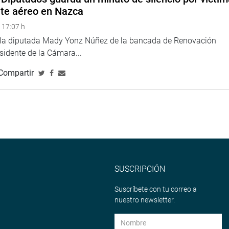
//twitter.com/congresoperu
>
nte aéreo en Nazca
<
http://www.youtube.com/congresoperu
>
eso
 17:07 h
e la diputada Mady Yonz Núñez de la bancada de Renovación
esidente de la Cámara...
Compartir
SUSCRIPCIÓN
Suscríbete con tu correo a
nuestro newsletter.