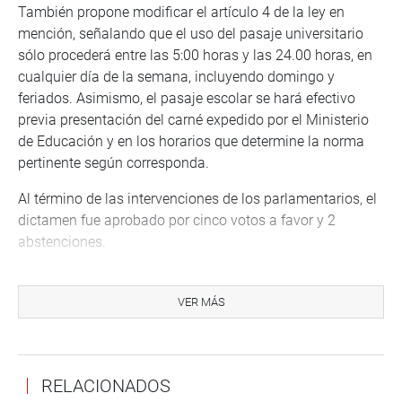
También propone modificar el artículo 4 de la ley en
mención, señalando que el uso del pasaje universitario
sólo procederá entre las 5:00 horas y las 24.00 horas, en
cualquier día de la semana, incluyendo domingo y
feriados. Asimismo, el pasaje escolar se hará efectivo
previa presentación del carné expedido por el Ministerio
de Educación y en los horarios que determine la norma
pertinente según corresponda.
Al término de las intervenciones de los parlamentarios, el
dictamen fue aprobado por cinco votos a favor y 2
abstenciones.
DÍA DEL PEATÓN
VER MÁS
En otro momento, la comisión aprobó, por cinco votos y
dos abstenciones, el dictamen recaído en el Proyecto de
Ley 1065/2021-CR, que propone declarar cada tercer
domingo de setiembre de cada año como el Día del
RELACIONADOS
Peatón.