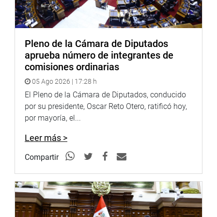
Pleno de la Cámara de Diputados
aprueba número de integrantes de
comisiones ordinarias
05 Ago 2026 | 17:28 h
El Pleno de la Cámara de Diputados, conducido
por su presidente, Oscar Reto Otero, ratificó hoy,
por mayoría, el...
Dicha mesa de trabajo se implementó para analizar,
Leer más >
proponer y fiscalizar el trabajo de prevención que vienen
realizando las instituciones del Estado, como a la
Compartir
Autoridad para la Reconstrucción con Cambios y el
Gobierno Regional, frente a la llegada del Niño Global; así
mismo, evaluar la situación del agua y alcantarillado de
la región Lambayeque.