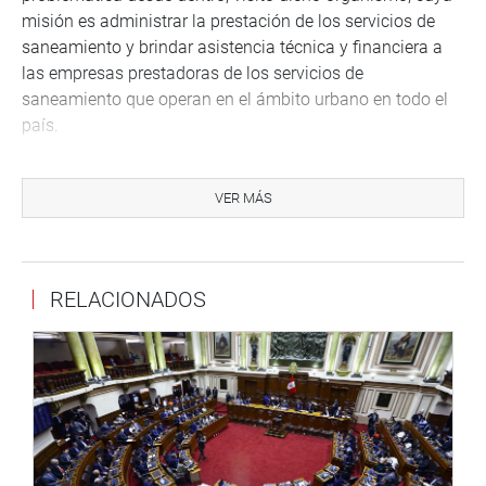
misión es administrar la prestación de los servicios de
saneamiento y brindar asistencia técnica y financiera a
las empresas prestadoras de los servicios de
saneamiento que operan en el ámbito urbano en todo el
país.
Chiabra León consideró necesario realizar un trabajo
articulado para una buena gestión.
VER MÁS
LAMBAYEQUE
La congresista María Acuña, se reunió con representantes
RELACIONADOS
la Comisión de Saneamiento del Colegio de Ingenieros de
Chiclayo, liderado por Ing. Felipe Motta, presidente de la
Comisión de Saneamiento del CIP.