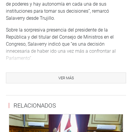
de poderes y hay autonomía en cada una de sus
instituciones para tomar sus decisiones”, remarcó
Salaverry desde Trujillo.
Sobre la sorpresiva presencia del presidente de la
República y del titular del Consejo de Ministros en el
Congreso, Salaverry indicó que “es una decisión
innecesaria de haber ido una vez más a confrontar al
Parlamento”.
“Necesitamos un líder o un presidente que convenza y
motive a los peruanos a sacar juntos al país. No
VER MÁS
necesitamos un presidente que amenace, que vaya a
‘pechar’ a las instituciones cada vez que las cosas no se
dan. De esa manera no se logran las cosas. Solo lo hacen
RELACIONADOS
los dictadores y en el Perú no tenemos dictadores”, acotó.
REFORMA IMPORTANTE
En otro momento, el presidente del Congreso aseguró que