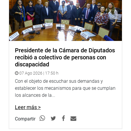
la reforma política es importante para el país, pero
remarcó que un 80 % de la población también pide que
mejore la salud pública, la infraestructura educativa y la
economía. “¿Cuántas mypes quiebran cada mes? ¿Está
haciendo algo el gobierno?”, añadió.
Salaverry recordó que el Congreso aprobó una ley de
Presidente de la Cámara de Diputados
rescate financiero para 100 mil microempresarios que lo
recibió a colectivo de personas con
habían perdido todo con el Niño Costero, pero que
discapacidad
lamentablemente fue observada por el Presidente de la
República.
07 Ago 2026 | 17:50 h
Con el objeto de escuchar sus demandas y
“Acaso salimos a golpearlo por esa decisión, preguntó. Lo
establecer los mecanismos para que se cumplan
que hicimos fue consensuar con los ministros para darle
los alcances de la...
viabilidad a esa norma y sea aprobada vía insistencia.
Eso es lo que se tiene que hacer, consensuar con los
Leer más >
poderes del Estado para tomar decisiones que beneficien
a los peruanos”, refirió.
Compartir
Manifestó que si lo que está haciendo el Presidente