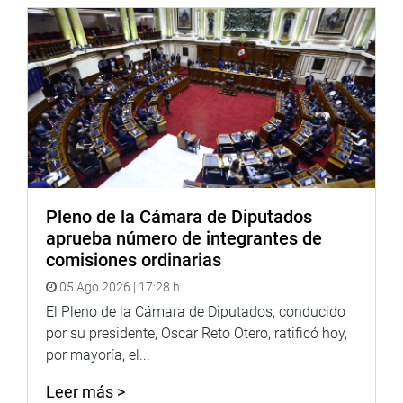
Vizcarra es preparar el terreno para un inminente cierre
del Congreso, debería ser sincero y decirlo. “No tenemos
miedo”, señaló.
El titular del Parlamento señaló que corresponde seguir
debatiendo y consensuar sobre los proyectos de reforma
política y electoral. También opinó que sería ideal debatir
con profundidad un nuevo proyecto sobre inmunidad
parlamentaria, pero hacerlo con más apertura y con
participación de varios sectores hasta encontrar un punto
Pleno de la Cámara de Diputados
de equilibrio.
aprueba número de integrantes de
comisiones ordinarias
PRENSA-CONGRESO
05 Ago 2026 | 17:28 h
El Pleno de la Cámara de Diputados, conducido
por su presidente, Oscar Reto Otero, ratificó hoy,
por mayoría, el...
Leer más >