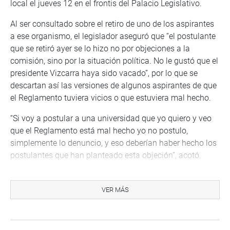
local el jueves 12 en el frontis del Palacio Legislativo.
Al ser consultado sobre el retiro de uno de los aspirantes
a ese organismo, el legislador aseguró que “el postulante
que se retiró ayer se lo hizo no por objeciones a la
comisión, sino por la situación política. No le gustó que el
presidente Vizcarra haya sido vacado”, por lo que se
descartan así las versiones de algunos aspirantes de que
el Reglamento tuviera vicios o que estuviera mal hecho.
“Si voy a postular a una universidad que yo quiero y veo
que el Reglamento está mal hecho yo no postulo,
simplemente lo denuncio, y eso deberían haber hecho los
postulantes que han planteado esta objeción”, acotó.
También se pronunció sobre las declaraciones vertidas
por la congresista Carolina Lizárraga en el sentido de
VER MÁS
pedir que se suspenda la elección de los miembros del
Tribunal Constitucional, porque podría haber un conflicto
de intereses ligado al cambio de mando.