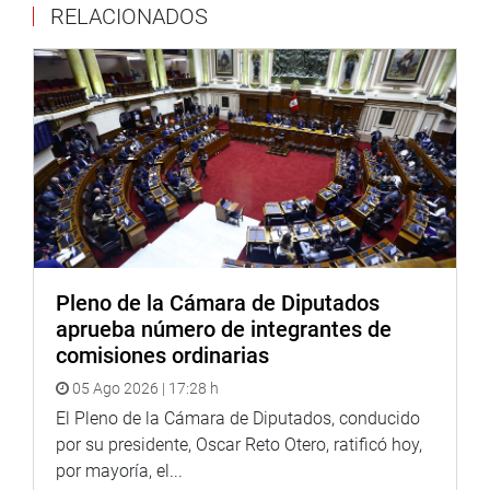
RELACIONADOS
“Nosotros tenemos un Reglamento que es específico y un
cronograma que estamos cumpliendo desde un principio.
Si acogiéramos a todos los pedidos que nos hacen los
congresistas -y en especial este que nos hace la
congresista Lizárraga- estaríamos paralizando todo el
país, porque todas las comisiones ordinarias y especiales
del Congreso estarían detenidas, incluyendo el Tribunal
Constitucional que tendría que paralizar”, señaló.
Pleno de la Cámara de Diputados
Lima, 12 de noviembre de 2020
aprueba número de integrantes de
PRENSA-CONGRESO
comisiones ordinarias
05 Ago 2026 | 17:28 h
El Pleno de la Cámara de Diputados, conducido
por su presidente, Oscar Reto Otero, ratificó hoy,
por mayoría, el...