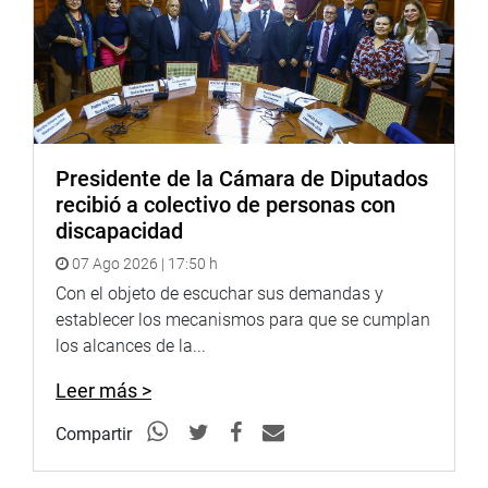
La ceremonia contó con la presencia de representantes de
la Federación Nacional de Auxiliares de Educación del
Perú, del Sindicato de Auxiliares de Educación de la
Presidente de la Cámara de Diputados
Marina de Guerra del Perú, de docentes penitenciarios; de
recibió a colectivo de personas con
la Asociación de Profesores Cesantes de las Fuerzas
discapacidad
Armadas y la Policía Nacional, entre otros.
07 Ago 2026 | 17:50 h
Asimismo, del Sindicato de Docentes de Educación
Con el objeto de escuchar sus demandas y
Superior Pedagógica del Perú y los maestros cesantes del
establecer los mecanismos para que se cumplan
Perú.
los alcances de la...
Al concluir el evento, el legislador Alex Paredes manifestó
Leer más >
que no hay que perder de vista que el más alto cargo que
un ciudadano puede desempeñar en democracia es el de
Compartir
maestro.