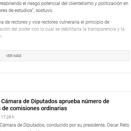
 reabriendo el riesgo potencial del clientelismo y politización en
res de estudios”, sostuvo.
 de rectores y vice rectores vulneraría el principio de
ión del poder con lo cual se debilitaría la transparencia y la
s.
e su iniciativa del 2024 no fue dictaminada por la Comisión de
tamen.
VER MÁS
ando que los rectores tienen derecho a ser reelegidos, como lo
ostuvo que debe ser la comunidad universitaria la que decida
e la imposición de una ley.
a Cámara de Diputados aprueba número de
 se pronunció en contra de la reelección.
s de comisiones ordinarias
debe respetarse el derecho de elegir y ser elegido, porque eso
 17:28 h
a Cámara de Diputados, conducido por su presidente, Oscar Reto