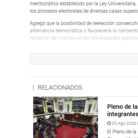
meritocrático establecido por la Ley Universitaria,
los procesos electorales de diversas casas superio
Agregó que la posibilidad de reelección consecutiva
alternancia democrática y favorecería la concentrac
rendición de cuentas en las universidades pública
Por su lado, el congresista Medina Minaya dijo qu
Educación por lo que pidió la exoneración del dic
Asimismo, defendió el fondo de su propuesta señal
tienen los parlamentarios.
RELACIONADOS
El congresista Jorge Marticorena Mendoza (APP) s
quienes deben ser sus autoridades y no a través d
Pleno de l
En tanto, la legisladora Susel Paredes Piqué (BDP)
integrante
Su colega Alex Paredes Gonzales (SP) sostuvo que 
05 Ago 2026 |
es democracia.
El Pleno de l