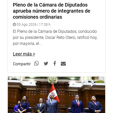
Pleno de la Cámara de Diputados
Soundcloud:
https://soundcloud.com/radiocongreso
aprueba número de integrantes de
<https://soundcloud.com/radiocongreso>
comisiones ordinarias
05 Ago 2026 | 17:28 h
Sistema de Archivo Fotográfico (SAF):
http://www4.congreso.gob.pe/fotografia.asp
El Pleno de la Cámara de Diputados, conducido
por su presidente, Oscar Reto Otero, ratificó hoy,
por mayoría, el...
Leer más >
Compartir