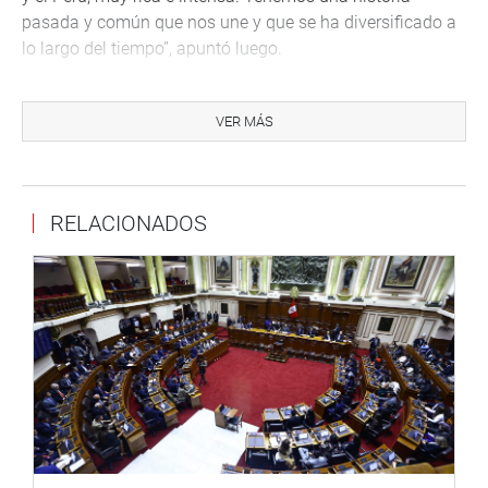
pasada y común que nos une y que se ha diversificado a
lo largo del tiempo”, apuntó luego.
La diplomática argentina indicó que la relación mutua es
intensa y rica en los niveles político, cultural, científico,
VER MÁS
tecnológico, comercial y deportivo,
PRENSA-CONGRESO
RELACIONADOS
Puede encontrar más información en nuestra página web
y redes sociales.
http://www.congreso.gob.pe/
Facebook:
https://www.facebook.com/congresoperu
Twitter:
https://twitter.com/congresoperu
<https://twitter.com/congresoperu>
Youtube:
http://www.youtube.com/congresoperu
<http://www.youtube.com/congresoperu>