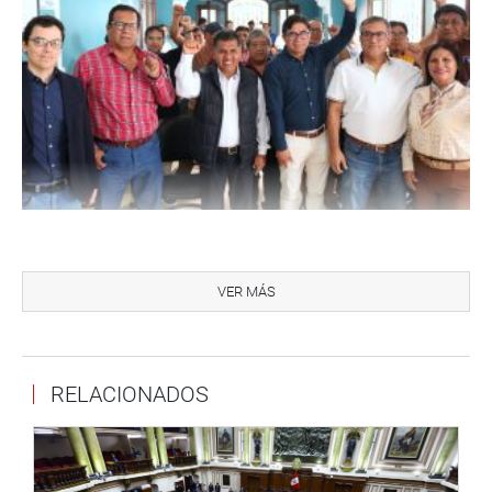
HUANCAVELICA
En Huancavelica, el parlamentario Alfredo Pariona Sinche
VER MÁS
inspeccionó la laguna de Choclococha y observó la
captación de agua del Proyecto Especial Tambo
Ccaraccocha (PETACC), «fuente que provee de recurso
RELACIONADOS
hídrico al valle de Ica, que hoy se encuentra bajo la
administración del Gobierno Regional de Ica». «Esta
canalización», señaló, «ha dejado un perjuicio de acceso
al agua en las zonas altas e intermedias de Huancavelica