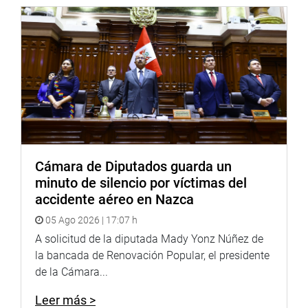
Cámara de Diputados guarda un
minuto de silencio por víctimas del
accidente aéreo en Nazca
OFICINA DE COMUNICACIONES E IMAGEN
05 Ago 2026 | 17:07 h
INSTITUCIONAL
A solicitud de la diputada Mady Yonz Núñez de
la bancada de Renovación Popular, el presidente
de la Cámara...
Leer más >