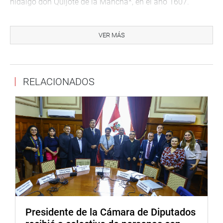
hidalgo don Quijote de la Mancha*, en el año 1607.
AREQUIPA
VER MÁS
Desde Arequipa, la legisladora Diana Gonzales Delgado
visitó el proyecto de mejoramiento y ampliación del
servicio de atención del Instituto Regional de
Enfermedades Neoplásicas (IREN) Sur, donde destacó la
RELACIONADOS
importancia de fortalecer la infraestructura y los servicios
especializados para mejorar la atención oncológica de
miles de pacientes provenientes del sur del país.
Presidente de la Cámara de Diputados