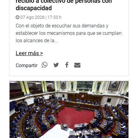
recibió a colectivo de personas con
discapacidad
07 Ago 2026 | 17:50 h
Con el objeto de escuchar sus demandas y
establecer los mecanismos para que se cumplan
los alcances de la...
SAN MARTÍN
Leer más >
En tanto, desde San Martín, la parlamentaria Karol
Paredes Fonseca visitó la obra del Centro de Salud
Compartir
Uchiza I-4, en la región San Martín, proyecto que
beneficiará a más de 19 mil habitantes y que registra un
avance físico del 60 %.
Durante la inspección de fiscalización, verificó el
cumplimiento de las especificaciones técnicas de la obra
y exhortó al Gobierno Regional de San Martín a garantizar
la asignación de los recursos necesarios para culminar el
proyecto y asegurar el presupuesto destinado al personal
que permitirá su funcionamiento.