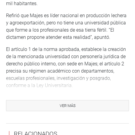
mil habitantes.
Refirió que Majes es líder nacional en producción lechera
y agroexportación, pero no tiene una universidad pública
que forme a los profesionales de esa tierra fértil. “El
dictamen propone atender esta realidad”, apuntó.
El artículo 1 de la norma aprobada, establece la creación
de la mencionada universidad con personería jurídica de
derecho público interno, con sede en Majes; el artículo 2
precisa su régimen académico con departamentos,
escuelas profesionales, investigación y posgrado,
conforme a la Ley Universitaria.
De acuerdo con la iniciativa la universidad brindará las
carreras profesionales de Ingeniería Agrícola, agrónoma,
VER MÁS
agroindustrial, zootecnia, recursos hídricos, sistemas,
administración de negocios, contabilidad, comercio
internacional y otras, en ciencias económicas y sociales.
RELACIONADOS