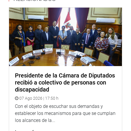
“Este proyecto no es un proyecto más, es una inversión en
capital humano que retendrá talento joven, impulsará
innovación en el campo, fortalecerá la economía del sur y
cerrará brechas territoriales”, subrayó Montalvo Cubas.
Puesta al debate la iniciativa obtuvo 67 votos a favor, 12
en contra y 10 abstenciones. De conformidad con el
Reglamento del Congreso, será materia de una segunda
votación, transcurridos siete días calendario.
En el debate intervinieron los congresistas María Agüero,
Presidente de la Cámara de Diputados
Guido Bellido, Jaime Quito, Wilson Quispe y Susel
recibió a colectivo de personas con
Paredes, quienes coincidieron en destacar la necesidad e
discapacidad
importancia de crear una universidad en Majes.
07 Ago 2026 | 17:50 h
OFICINA DE COMUNICACIONES E IMAGEN
Con el objeto de escuchar sus demandas y
INSTITUCIONAL
establecer los mecanismos para que se cumplan
los alcances de la...