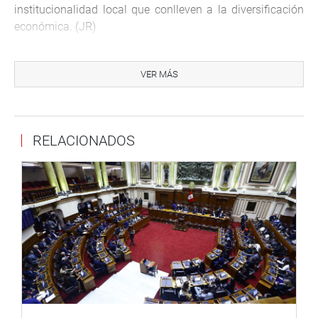
institucionalidad local que conlleven a la diversificación
económica. (JR)
VER MÁS
RELACIONADOS
CENTRO DE NOTICIAS
PRENSA-CONGRESO 7-09-18
Puede encontrar más información en nuestra página web
y redes sociales.
Heraldo
:
goo.gl/Ty5Tto