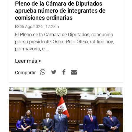
Pleno de la Cámara de Diputados
Portal:
http://www.congreso.gob.pe/
aprueba número de integrantes de
Facebook:
https://goo.gl/s5t7XN
comisiones ordinarias
05 Ago 2026 | 17:28 h
Twitter:
https://goo.gl/iMywRR
YouTube:
El Pleno de la Cámara de Diputados, conducido
https://goo.gl/VBXBNk
por su presidente, Oscar Reto Otero, ratificó hoy,
Radio:
goo.gl/hMwTg1
por mayoría, el...
fotografia.congreso.gob.pe
Leer más >
Compartir