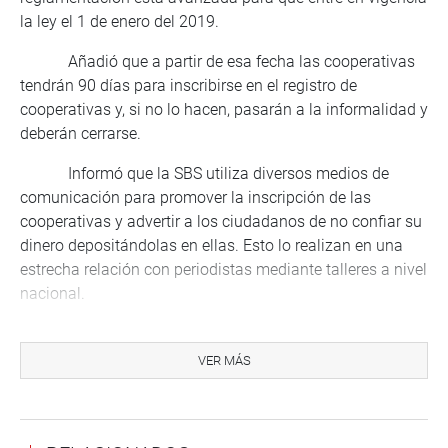
la ley el 1 de enero del 2019.
Añadió que a partir de esa fecha las cooperativas
tendrán 90 días para inscribirse en el registro de
cooperativas y, si no lo hacen, pasarán a la informalidad y
deberán cerrarse.
Informó que la SBS utiliza diversos medios de
comunicación para promover la inscripción de las
cooperativas y advertir a los ciudadanos de no confiar su
dinero depositándolas en ellas. Esto lo realizan en una
estrecha relación con periodistas mediante talleres a nivel
nacional.
Por otro lado dijo que se abrirán subsedes de la
SBS en Chimbote, Ayacucho y Puno que se especializarán
VER MÁS
en cooperativas, ya que son zonas que tienen el mayor
número de esas entidades.
PRENSA CONGRESO