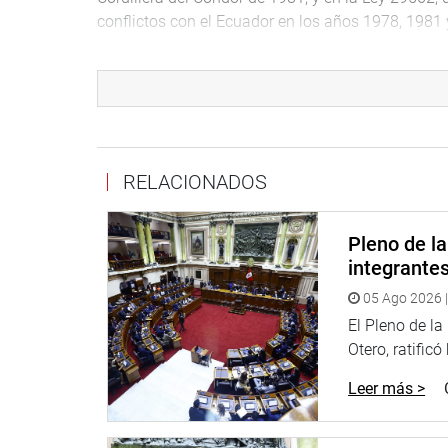
conflictos con el Ecuador en los años 1978, 198
El dictamen sancionado otorga al Comando Conju
a partir de la fecha de su publicación de la presen
formulación de actas y expedición de resolucion
Policía Nacional y civiles que participaron en lo
las leyes reguladas en el artículo 2 de la presente 
RELACIONADOS
Establece que el Comando Conjunto de las Fuerzas
formulación de actas y expedición de resolucion
Pleno de l
Policía Nacional y civiles que participaron en el 
integrante
El presidente de la Comisión de Defensa Nacional
05 Ago 2026 |
fijando un plazo de cinco años y que es respalda
El Pleno de l
Es un proyecto que hace justicia a quienes arriesg
Otero, ratificó
Edwin Donayre subrayó que pocas veces en la his
Leer más >
al esfuerzo de las Fuerzas Armadas que ofrendaron 
amplíe en cinco años a quienes combatieron por la