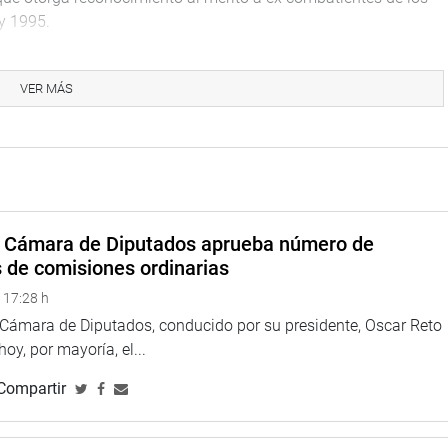
1 y 1995.
nto de las Fuerzas Armadas el plazo de cinco años contados
te norma, para continuar con la evaluación, calificación,
VER MÁS
es de reconocimiento a los miembros de las Fuerzas Armadas,
s conflictos con el Ecuador y que se encuentran amparados en
ley.
 Armadas impulsa de oficio la evaluación, calificación
es de reconocimiento a los miembros de las Fuerzas Armadas,
a Cámara de Diputados aprueba número de
conflicto con el Ecuador.
s de comisiones ordinarias
, Javier Velásquez Quesquén (CPA), señaló que solo se está
 17:28 h
do por los congresistas Edwin Donayre (APP) y Luis Yika (FP).
a Cámara de Diputados, conducido por su presidente, Oscar Reto
aron sus vidas por los sagrados intereses de la patria.
 hoy, por mayoría, el...
toria un congreso como el actual, expresa su agradecimiento
Compartir
su vida por los intereses de la patria. Es justo que se les
 patria.