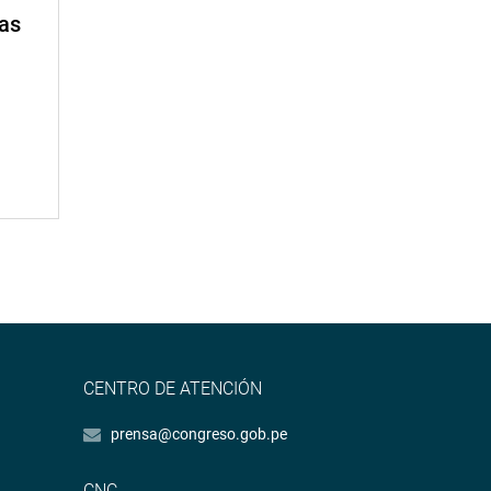
mas
CENTRO DE ATENCIÓN
prensa@congreso.gob.pe
CNC