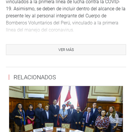
vinculados a la primera línea de lucha contra la COVID-
19. Asimismo, se deben de incluir dentro del alcance de la
presente ley al personal integrante del Cuerpo de
Bomberos Voluntarios del Perú, vinculado a la primera
línea del manejo del coronavirus.
Respecto a la atención de la salud, indica que los
establecimientos de salud del sector público brindan
VER MÁS
atención especializada a los servidores públicos,
incluidos en los alcances de la presente ley, hasta la
recuperación de su salud. Para tal efecto, las autoridades
RELACIONADOS
correspondientes presentan un plan para la atención
oportuna y prioritaria del personal, que garantiza la
prevención con los equipos de seguridad, equipamiento,
medicinas, bienes y servicios adecuados en forma
inmediata.
De igual manera, los servidores públicos comprendidos
en el marco de la presente ley podrán acceder a los
siguientes reconocimientos por los servicios prestados, a