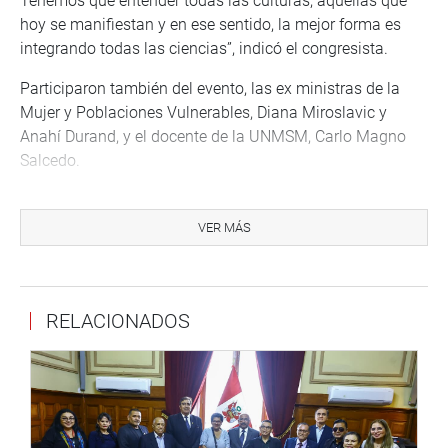
Tenemos que entender todas las culturas, aquellas que
hoy se manifiestan y en ese sentido, la mejor forma es
integrando todas las ciencias”, indicó el congresista.
Participaron también del evento, las ex ministras de la
Mujer y Poblaciones Vulnerables, Diana Miroslavic y
Anahí Durand, y el docente de la UNMSM, Carlo Magno
Salcedo.
Sánchez indicó que el foro es el primero de cuatro
espacios de conversación donde explorarán con diversos
VER MÁS
profesionales y líderes las salidas a la convulsión social
que se refleja en las calles del país.
OFICINA DE COMUNICACIONES
RELACIONADOS