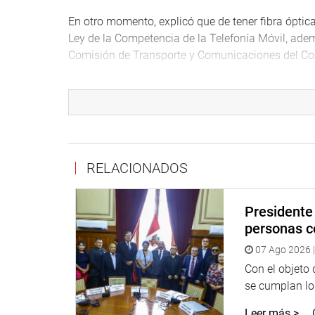
En otro momento, explicó que de tener fibra óptica
Ley de la Competencia de la Telefonía Móvil, adem
Comisión de Transporte y Comunicaciones del Co
Por otro lado, los panelistas coincidieron que la
obtener mayores ventajas la población estudiantil.
capacidad y junto con el acceso a internet, se dar
PRENSA – CONGRESO
Puede encontrar más información en nuestra pági
RELACIONADOS
http://www.congreso.gob.pe/
Facebook:
https://www.facebook.com/congresode
Presidente 
Twitter:
https://twitter.com/congresoperu
personas c
Youtube:
http://www.youtube.com/congresoperu
07 Ago 2026 |
Con el objeto
se cumplan los
Leer más >