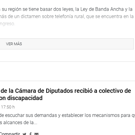
 su región se tiene basar dos leyes, la Ley de Banda Ancha y la
ás de un dictamen sobre telefonía rural, que se encuentra en la
ngreso.
 evolución de banda ancha a través de los últimos años podría
 “Hoy los niños crecen con un cerebro digital diferente, con esa
VER MÁS
á un evidente empuje al desarrollo del país”, indicaron
na web y redes sociales.
larepublicadelperu?fref=ts
de la Cámara de Diputados recibió a colectivo de
on discapacidad
 17:50 h
 de escuchar sus demandas y establecer los mecanismos para 
 alcances de la...
Compartir