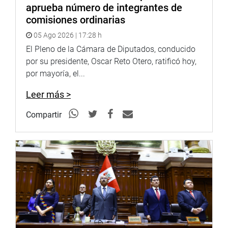
contra el mismo Estado.
aprueba número de integrantes de
comisiones ordinarias
05 Ago 2026 | 17:28 h
LIMA, 10 DE AGOSTO DE 2021
El Pleno de la Cámara de Diputados, conducido
por su presidente, Oscar Reto Otero, ratificó hoy,
PRENSA CONGRESO
por mayoría, el...
Leer más >
Compartir