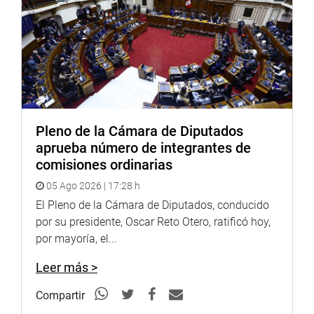
Se indica que aquel delito está previsto en el artículo 397-
A del Código Penal.
En cuanto al ámbito de su aplicación se menciona como
personas jurídicas a las entidades de derecho privado, así
como asociaciones, fundaciones y comités no inscritos,
sociedades irregulares, entes que administran un
patrimonio autónomo y empresas del Estado peruano o
Pleno de la Cámara de Diputados
sociedades de economía mixta. (JTR).
aprueba número de integrantes de
comisiones ordinarias
05 Ago 2026 | 17:28 h
PRENSA-CONGRESO
El Pleno de la Cámara de Diputados, conducido
Puede encontrar más información en nuestra página web
por su presidente, Oscar Reto Otero, ratificó hoy,
y redes sociales.
por mayoría, el...
http://www.congreso.gob.pe/
Leer más >
Facebook:
https://www.facebook.com/congresoperu
Compartir