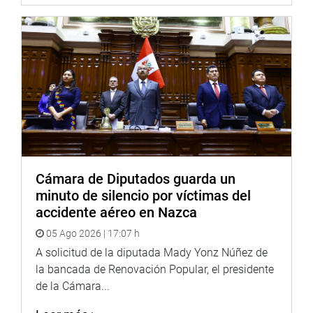
Twitter:
https://twitter.com/congresoperu
Youtube:
http://www.youtube.com/congresoperu
Soundcloud:
https://soundcloud.com/radiocongreso
Cámara de Diputados guarda un
minuto de silencio por víctimas del
accidente aéreo en Nazca
05 Ago 2026 | 17:07 h
A solicitud de la diputada Mady Yonz Núñez de
la bancada de Renovación Popular, el presidente
de la Cámara...