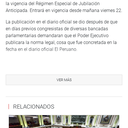
la vigencia del Régimen Especial de Jubilación
Anticipada. Entrará en vigencia desde mañana viernes 22.
La publicación en el diario oficial se dio después de que
en días previos congresistas de diversas bancadas
parlamentarias demandaran que el Poder Ejecutivo
publicara la norma legal, cosa que fue concretada en la
fecha en el diario oficial El Peruano.
RESPONSABILIDAD ADMINISTRATIVA
VER MÁS
De otro lado, en la misma sección de Normas Legales del
diario oficial, se da cuenta de la promulgación de la ley
que regula la responsabilidad administrativa de personas
jurídicas por delito de cohecho activo transnacional. Esa
RELACIONADOS
norma también fue aprobada antes por el Pleno
congresal.