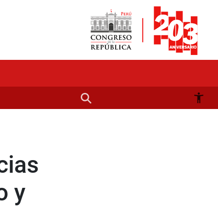
cias
o y