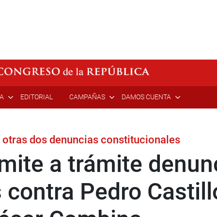
ÍA
EDITORIAL
CAMPAÑAS
DAMOS CUENTA
 otras dos denuncias constitucionales
ite a trámite denun
 contra Pedro Castill