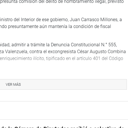
 presunta comisión del delito de nombramiento ilegal, previsto
nistro del Interior de ese gobierno, Juan Carrasco Millones, a
ando presuntamente aún mantenía la condición de fiscal
dad, admitir a trámite la Denuncia Constitucional N.° 555,
noza Valenzuela, contra el excongresista César Augusto Combina
enriquecimiento ilícito, tipificado en el artículo 401 del Código
ierte un presunto desbalance patrimonial durante el periodo
ntre marzo de 2020 y julio de 2021. Informes de la Contraloría
VER MÁS
 sus ingresos netos resultaron menores que sus egresos en S/
epósitos bancarios y transferencias no sustentadas en su
ieros concluyeron que existiría un posible incremento