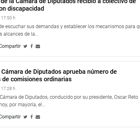
de la Cámara de Diputados recibió a colectivo de
on discapacidad
 17:50 h
ente, por mayoría, la Denuncia Constitucional N.° 617,
Ancachi contra Francisco Artemio Távara Córdova, miembro de
 de escuchar sus demandas y establecer los mecanismos para 
 alcances de la...
Compartir
cia Constitucional N.° 684, formulada por el ciudadano Ítalo
emo Juan Carlos Villena Campana y la fiscal adjunta suprema
a Cámara de Diputados aprueba número de
 favor, 1 en contra y ninguna abstención. No obstante, el
s de comisiones ordinarias
o de tres días hábiles para que subsane la omisión advertida y
ondiente. En caso contrario, el expediente pasará al archivo.
 17:28 h
a Cámara de Diputados, conducido por su presidente, Oscar Reto
 Denuncia Constitucional N.° 690, presentada por la
 hoy, por mayoría, el...
esentante del Sindicato de Trabajadores de la Contraloría
neral Nelson Eduardo Shack Yalta.
Compartir
LLIDO, VÁSQUEZ Y FRANCKE