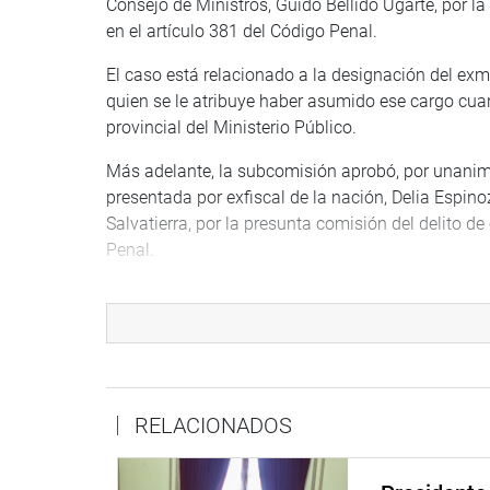
Consejo de Ministros, Guido Bellido Ugarte, por la
en el artículo 381 del Código Penal.
El caso está relacionado a la designación del exmi
quien se le atribuye haber asumido ese cargo cu
provincial del Ministerio Público.
Más adelante, la subcomisión aprobó, por unanimi
presentada por exfiscal de la nación, Delia Espi
Salvatierra, por la presunta comisión del delito de 
Penal.
Según la documentación evaluada, la denuncia adv
en que Combina ejerció el cargo de congresista, e
General de la República habrían identificado que
347 339,80.
Además, el Ministerio Público detectó posibles d
RELACIONADOS
cuenta de haberes. Los peritajes contables financ
patrimonial no justificado por S/ 472 868,67.