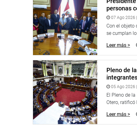
Presidente 
IMPROCEDENTES
personas c
07 Ago 2026 |
En otro momento, la subcomisión declaró improced
presentada por el congresista Jorge Luis Flores 
Con el objeto
la Junta Nacional de Justicia.
se cumplan los
Leer más >
También se declaró inadmisible a trámite la Denun
Víctor Ismodes Bustamante contra el fiscal supr
Ellyde SeCilia Hinojosa Cuba.
Pleno de l
La decisión se aprobó por mayoría, con 12 votos a
integrante
informe recomendó otorgar al denunciante un plaz
presente copia íntegra de la carpeta fiscal corresp
05 Ago 2026 |
El Pleno de l
Asimismo, la subcomisión declaró improcedente la
Otero, ratificó
ciudadana Vannessa Gissella Jiménez Martel, repr
General de la República, contra el excontralor ge
Leer más >
AUDIENCIA DE DENUNCIA CONTRA CASTILLO, BE