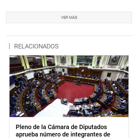
En sus Disposiciones Complementarias Finales, la norma
declara de interés nacional la investigación,
VER MÁS
el desarrollo, la producción, la transformación, el
almacenamiento, el acondicionamiento, el transporte, la
distribución, la comercialización, la exportación y el uso
RELACIONADOS
del hidrógeno verde como combustible y como vector
energético, en sus diferentes aplicaciones.
El Poder Ejecutivo, en un plazo no mayor de ciento
ochenta días calendario contados a partir de la entrada
en vigor de la presente ley, aprobará el reglamento y la
normativa adicional que sea necesaria para la aplicación
de esta ley, señala el dispositivo legal.
La norma está suscrita por el presidente del Congreso de
la República, Alejandro Soto Reyes y el primer
vicepresidente, Arturo Alegría García.
Pleno de la Cámara de Diputados
aprueba número de integrantes de
OFICINA DE COMUNICACIONES E IMAGEN