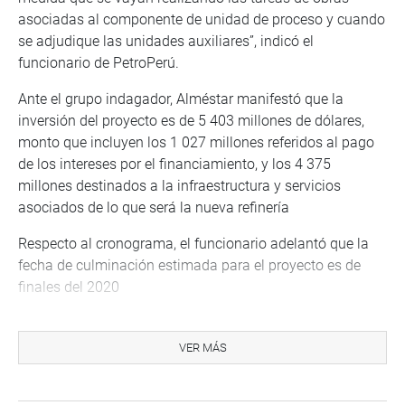
asociadas al componente de unidad de proceso y cuando
se adjudique las unidades auxiliares”, indicó el
funcionario de PetroPerú.
Ante el grupo indagador, Alméstar manifestó que la
inversión del proyecto es de 5 403 millones de dólares,
monto que incluyen los 1 027 millones referidos al pago
de los intereses por el financiamiento, y los 4 375
millones destinados a la infraestructura y servicios
asociados de lo que será la nueva refinería
Respecto al cronograma, el funcionario adelantó que la
fecha de culminación estimada para el proyecto es de
finales del 2020
En otro momento, el funcionario informó que la nueva
refinería permitirá procesar 95 mil barriles de petróleo
VER MÁS
crudo por día (la actual refinería 65 bpd) para producir
combustibles limpios como el Diésel, gasolinas y GLP con