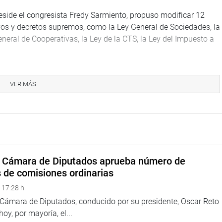
eside el congresista Fredy Sarmiento, propuso modificar 12
ivos y decretos supremos, como la Ley General de Sociedades, la
eneral de Cooperativas, la Ley de la CTS, la Ley del Impuesto a
entre los cuales destacan la ampliación del plazo de 4 a 6
s cooperativas de ahorro y crédito de nivel 3; también modificó
VER MÁS
vos de manera trimestral; finalmente se incluyó a través del
operativo, que la Superintendencia podrá establecer en qué
rtadas por las cooperativas afiliadas a la Federación Nacional
NACREP).
 dijo que no está en contra del proyecto de Ley de Cooperativas
a Cámara de Diputados aprueba número de
que la iniciativa que ella impulsa no tiene conflicto con el
s de comisiones ordinarias
 de una nueva propuesta en la que se busca abarcar a otras
 crédito, a las mutuales, comité de ayuda, fundaciones, entre
 17:28 h
tendencia de Entidades Solidarias”, aseguró.
a Cámara de Diputados, conducido por su presidente, Oscar Reto
 hoy, por mayoría, el...
pasar primero por dos legislaturas para su aprobación,