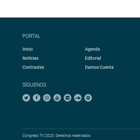
de elecciones (a nivel nacional).
PORTAL
Lima, 3 de setiembre de 2021
Inicio
Agenda
PRENSA-CONGRESO
Noticias
Editorial
Contrastes
Damos Cuenta
SÍGUENOS
Congreso TV 2023. Derechos reservados.