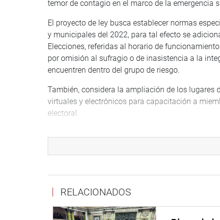
temor de contagio en el marco de la emergencia s
El proyecto de ley busca establecer normas especia
y municipales del 2022, para tal efecto se adicion
Elecciones, referidas al horario de funcionamient
por omisión al sufragio o de inasistencia a la in
encuentren dentro del grupo de riesgo.
También, considera la ampliación de los lugares
virtuales y electrónicos para capacitación a mie
electoral.
Se adiciona disposiciones transitorias a la Ley 28
de las elecciones primarias, al establecimiento de
reglas especiales para llevar las elecciones inter
sobre el plazo para la afiliación y la renuncia par
Así también contempla el uso de herramientas virt
RELACIONADOS
disposiciones relativas a la declaración jurada de
Asimismo, se considera las situaciones para que no se