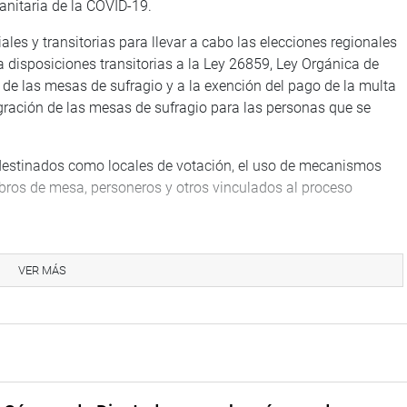
anitaria de la COVID-19.
les y transitorias para llevar a cabo las elecciones regionales
a disposiciones transitorias a la Ley 26859, Ley Orgánica de
o de las mesas de sufragio y a la exención del pago de la multa
tegración de las mesas de sufragio para las personas que se
 destinados como locales de votación, el uso de mecanismos
mbros de mesa, personeros y otros vinculados al proceso
094, Ley de Organizaciones Políticas, referidas a la inaplicación
 plataformas virtuales del Jurado Nacional de Elecciones, a las
VER MÁS
nas de las organizaciones políticas y a otras consideraciones
a participar en las elecciones regionales y municipales.
uales y electrónicas para las organizaciones políticas y
 hoja de vida de los candidatos.
 aplique literal b) del artículo 11 A y el literal literal f) del