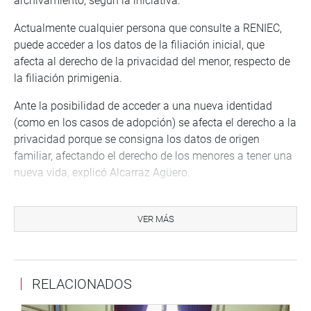
archivamiento, según la iniciativa.
Actualmente cualquier persona que consulte a RENIEC,
puede acceder a los datos de la filiación inicial, que
afecta al derecho de la privacidad del menor, respecto de
la filiación primigenia.
Ante la posibilidad de acceder a una nueva identidad
(como en los casos de adopción) se afecta el derecho a la
privacidad porque se consigna los datos de origen
familiar, afectando el derecho de los menores a tener una
nueva vida, explicó Alcarraz Agüero.
De otro lado, la legisladora Heidy Juárez (Podemos Perú),
por votación unánime, asumió la vice presidencia de la
VER MÁS
Comisión de la Mujer y Familia para el periodo anual de
sesiones 2023 – 2024.
Juárez expresó su intención de coadyuvar con los
RELACIONADOS
objetivos de dicha comisión anunciando que incidirá en