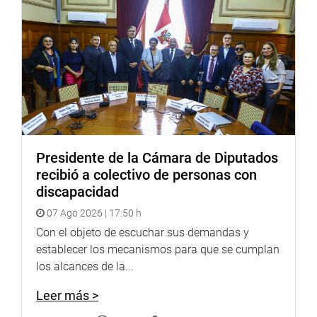
los problemas de criminalidad contra la mujer y grupos
vulnerables, trata de blancas, explotación infantil, entre
otros.
OFICINA DE COMUNICACIONES E IMAGEN
INSTITUCIONAL
Presidente de la Cámara de Diputados
recibió a colectivo de personas con
discapacidad
07 Ago 2026 | 17:50 h
Con el objeto de escuchar sus demandas y
establecer los mecanismos para que se cumplan
los alcances de la...
Leer más >