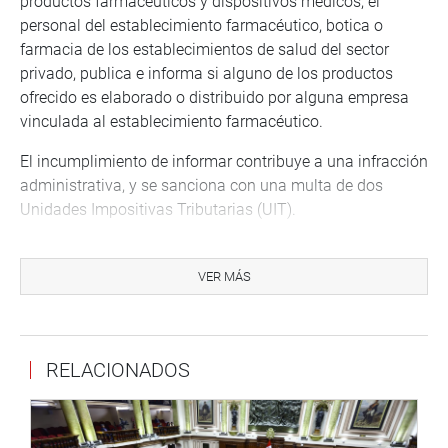
productos farmacéuticos y dispositivos médicos, el
personal del establecimiento farmacéutico, botica o
farmacia de los establecimientos de salud del sector
privado, publica e informa si alguno de los productos
ofrecido es elaborado o distribuido por alguna empresa
vinculada al establecimiento farmacéutico.
El incumplimiento de informar contribuye a una infracción
administrativa, y se sanciona con una multa de dos
Unidades Impositivas Tributarias (UIT).
Además, el Poder Ejecutivo dispone, sin demandar
recursos adicionales al tesoro público, las medidas
VER MÁS
pertinentes para la difusión de las disposiciones
contenidas en la presente ley.
Igualmente, el Ministerio de Salud, informa anualmente,
RELACIONADOS
en sesión conjunta de la Comisión de Salud y Población y
la Comisión de Defensa al Consumidor y Organismos
Reguladores de los Servicios Públicos, los resultados de