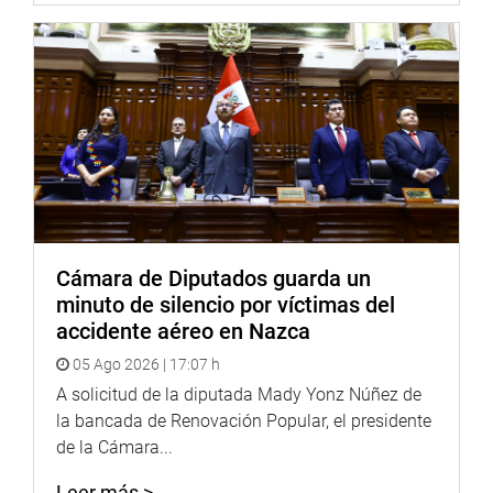
Wilson Soto Palacios (AP), presidente de la Comisión de
Defensa al Consumidor, y Organismos Reguladores de los
Servicios Públicos, dijo estar de acuerdo con la propuesta
que garantiza en favor de los consumidores en los
precios y la contribución en atención de su salud.
OFICINA DE COMUNICACIONES E IMAGEN
INSTITUCIONAL
Cámara de Diputados guarda un
minuto de silencio por víctimas del
accidente aéreo en Nazca
05 Ago 2026 | 17:07 h
A solicitud de la diputada Mady Yonz Núñez de
la bancada de Renovación Popular, el presidente
de la Cámara...
Leer más >