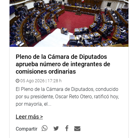
la evaluación de impacto de la presente ley.
La congresista Nelcy Heidinger Ballesteros (APP),
presidenta de la Comisión de Salud Y Población, dijo que
la propuesta establece una política intensiva de
promoción de medicamentos genéricos, como política
fundamental para garantizar el acceso de la población a
medicamentos de calidad con precios bajos.
Pleno de la Cámara de Diputados
aprueba número de integrantes de
comisiones ordinarias
05 Ago 2026 | 17:28 h
El Pleno de la Cámara de Diputados, conducido
por su presidente, Oscar Reto Otero, ratificó hoy,
por mayoría, el...
Leer más >
Congresista Nelcy Heidinger interviene en la sesión del
Compartir
Pleno. (Congreso de la República/VVásquez)