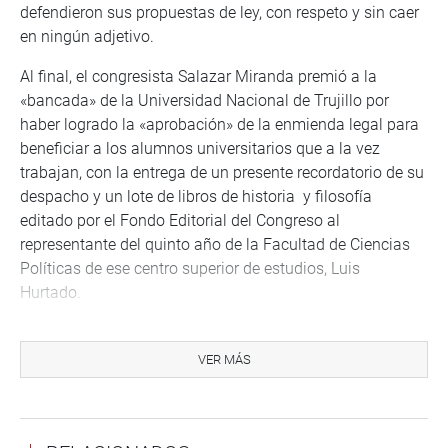
defendieron sus propuestas de ley, con respeto y sin caer
en ningún adjetivo.
Al final, el congresista Salazar Miranda premió a la
«bancada» de la Universidad Nacional de Trujillo por
haber logrado la «aprobación» de la enmienda legal para
beneficiar a los alumnos universitarios que a la vez
trabajan, con la entrega de un presente recordatorio de su
despacho y un lote de libros de historia y filosofía
editado por el Fondo Editorial del Congreso al
representante del quinto año de la Facultad de Ciencias
Políticas de ese centro superior de estudios, Luis
Hurtado.
Los otros alumnos participantes del primer programa
«Clínica Legislativa de Formación Parlamentaria»
VER MÁS
recibieron sus respectivos certificados de asistencia y
puntualidad a los diez meses de capacitación teórico-
práctica sobre el quehacer parlamentario y fue allí que el