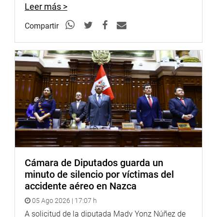
Leer más >
Facebook:
https://www.facebook.com/congresoperu
Twitter:
https://twitter.com/congresoperu
Compartir
Youtube:
http://www.youtube.com/congresoperu
Soundcloud:
https://soundcloud.com/radiocongreso
Cámara de Diputados guarda un
minuto de silencio por víctimas del
accidente aéreo en Nazca
05 Ago 2026 | 17:07 h
A solicitud de la diputada Mady Yonz Núñez de