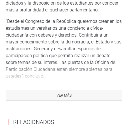
dictados y la disposición de los estudiantes por conocer
más a profundidad el quehacer parlamentario.
“Desde el Congreso de la República queremos crear en los
estudiantes universitarios una conciencia cívica-
ciudadanía con deberes y derechos. Contribuir a un
mayor conocimiento sobre la democracia, el Estado y sus
instituciones. Generar y desarrollar espacios de
participación política que permita realizar un debate
sobre temas de su interés. Las puertas de la Oficina de
Participación Ciudadana están siempre abiertas para
ustedes”, concluyó.
Este proceso formativo empezó el 11 de enero y se
desarrolló en el auditorio Víctor Taquilla Vila de la
VER MÁS
facultad de Derecho y Ciencia Política de la referida
universidad.
OFICINA DE COMUNICACIONES E IMAGEN
RELACIONADOS
INSTITUCIONAL