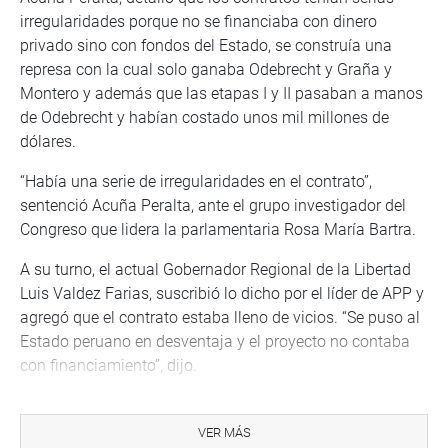
irregularidades porque no se financiaba con dinero
privado sino con fondos del Estado, se construía una
represa con la cual solo ganaba Odebrecht y Graña y
Montero y además que las etapas I y II pasaban a manos
de Odebrecht y habían costado unos mil millones de
dólares.
“Había una serie de irregularidades en el contrato”,
sentenció Acuña Peralta, ante el grupo investigador del
Congreso que lidera la parlamentaria Rosa María Bartra.
A su turno, el actual Gobernador Regional de la Libertad
Luis Valdez Farias, suscribió lo dicho por el líder de APP y
agregó que el contrato estaba lleno de vicios. “Se puso al
Estado peruano en desventaja y el proyecto no contaba
con financiamiento”, dijo.
Al ser consultado sobre la suscripción de la adenda Nª 1
del contrato de concesión del proyecto Chavimochic para
VER MÁS