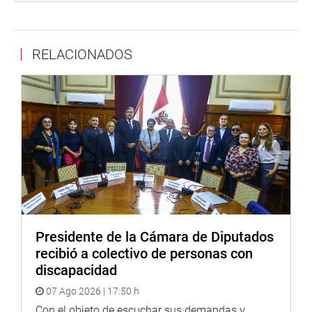
lo cual fue citado, César Acuña, respondió las inquietudes
de los legisladores y se comprometió a enviar los temas
que no le quedaron totalmente claros a los miembros de
RELACIONADOS
este grupo de trabajo.
Previamente, esta comisión recibió a José Murgia
Zannier, ex presidente regional quien respondió por la
concesión, diseño, construcción, y mantenimiento de las
obras hidráulicas del Proyecto Especial Chavimochic – III
Etapa.
PRENSA CONGRESO 16-05-18
Puede encontrar más información en nuestra página web
y redes sociales.http://www.congreso.gob.pe/Facebook:
Presidente de la Cámara de Diputados
https://www.facebook.com/congresodelarepublicadelperu?
recibió a colectivo de personas con
fref=ts
Twitter:
https://twitter.com/congresoperu
discapacidad
Facebook:
https://goo.gl/s5t7XN
07 Ago 2026 | 17:50 h
Twitter:
Con el objeto de escuchar sus demandas y
https://goo.gl/iMywRR