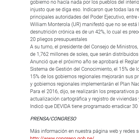
gobierno no hacía nada por los pueblos del interio
injusto que se diga eso. Indicaron que todas las r
principales autoridades del Poder Ejecutivo, entre 
William Monterola (UR) manifestó que no se está
desnutrición crónica es de un 42%, lo cual es pre
20 pliegos presupuestales
A su turno, el presidente del Consejo de Ministros
de 1,762 millones de soles, que serán distribuido
Anunció que el próximo año se aprobará el Reglam
Sistema de Gestión del Conocimiento, el 15% de l
15% de los gobiernos regionales mejorarán sus pro
y gobiernos regionales implementarán el Plan Nac
Para el 2016, dijo, se realizarán los preparativos p
actualización cartográfica y registro de viviendas
Indicó que DEVIDA tiene programado erradicar 30 m
PRENSA/CONGRESO
Más información en nuestra página web y redes s
http://www.congreso.gob.pe/