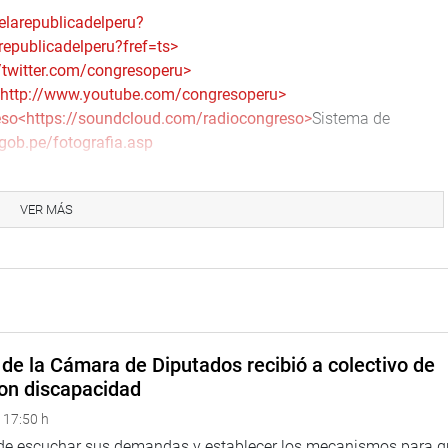
larepublicadelperu?
epublicadelperu?fref=ts>
//twitter.com/congresoperu>
http://www.youtube.com/congresoperu>
eso
<https://soundcloud.com/radiocongreso>
Sistema de
gob.pe/fotografia.asp
VER MÁS
de la Cámara de Diputados recibió a colectivo de
on discapacidad
 17:50 h
 de escuchar sus demandas y establecer los mecanismos para 