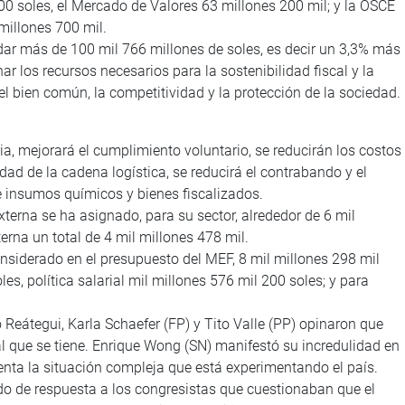
00 soles, el Mercado de Valores 63 millones 200 mil; y la OSCE
millones 700 mil.
ar más de 100 mil 766 millones de soles, es decir un 3,3% más
ar los recursos necesarios para la sostenibilidad fiscal y la
 bien común, la competitividad y la protección de la sociedad.
ia, mejorará el cumplimiento voluntario, se reducirán los costos
dad de la cadena logística, se reducirá el contrabando y el
de insumos químicos y bienes fiscalizados.
xterna se ha asignado, para su sector, alrededor de 6 mil
erna un total de 4 mil millones 478 mil.
nsiderado en el presupuesto del MEF, 8 mil millones 298 mil
es, política salarial mil millones 576 mil 200 soles; y para
 Reátegui, Karla Schaefer (FP) y Tito Valle (PP) opinaron que
l que se tiene. Enrique Wong (SN) manifestó su incredulidad en
uenta la situación compleja que está experimentando el país.
 de respuesta a los congresistas que cuestionaban que el