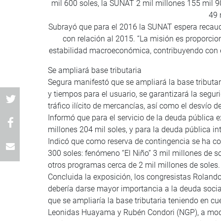
mil 600 soles, la SUNAT 2 mil millones 155 mil 9
49 
Subrayó que para el 2016 la SUNAT espera recaud
con relación al 2015. “La misión es proporcion
estabilidad macroeconómica, contribuyendo con el
Se ampliará base tributaria
Segura manifestó que se ampliará la base tributar
y tiempos para el usuario, se garantizará la seguri
tráfico ilícito de mercancías, así como el desvío 
Informó que para el servicio de la deuda pública e
millones 204 mil soles, y para la deuda pública int
Indicó que como reserva de contingencia se ha co
300 soles: fenómeno “El Niño” 3 mil millones de sol
otros programas cerca de 2 mil millones de soles.
Concluida la exposición, los congresistas Rolando
debería darse mayor importancia a la deuda socia
que se ampliaría la base tributaria teniendo en c
Leonidas Huayama y Rubén Condori (NGP), a modo