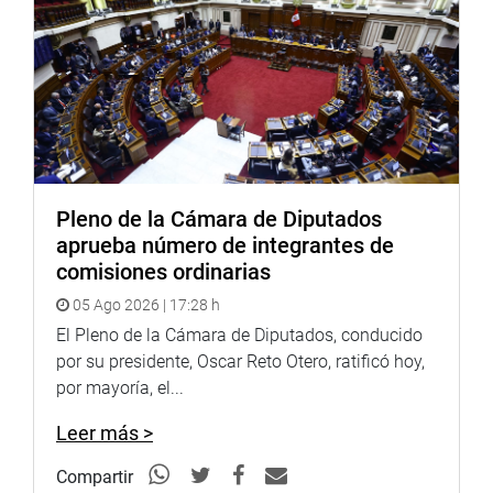
“Los resultados son muy óptimos, porque tenemos un 85
% de efectividad emitiendo sentencias en menos de 48
horas”, dijo la magistrada.
Por ello, Vidal La Rosa Sánchez manifestó que es
importante el marco legal para que se trabaje de manera
coordinada y que los fiscales que tienen mucha carga
puedan estar en el mismo complejo de la unidad de
flagrancia.
Pleno de la Cámara de Diputados
aprueba número de integrantes de
REUNIÓN CON OSITRAN
comisiones ordinarias
Previamente, el titular del Parlamento recibió a la
05 Ago 2026 | 17:28 h
presidenta del Consejo Directivo del Organismo
El Pleno de la Cámara de Diputados, conducido
Supervisor de la Inversión en Infraestructura de Uso
por su presidente, Oscar Reto Otero, ratificó hoy,
Público – Ositran, Verónica Zambrano Copello, quien
por mayoría, el...
expresó su preocupación por el posible incumplimiento
de la Ley 31955, Ley de Endeudamiento del Sector Público
Leer más >
para el año fiscal 2024, a raíz de una ordenanza emitida
por la Municipalidad Metropolitana de Lima.
Compartir