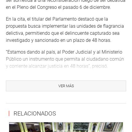
ser sometida a una reconsideración luego de ser debatida
en el Pleno del Congreso el pasado 6 de diciembre.
En la cita, el titular del Parlamento destacó que la
propuesta busca implementar las unidades de flagrancia
delictiva, permitiendo que el delincuente capturado sea
investigado y sancionado en un plazo de 48 horas.
“Estamos dando al país, al Poder Judicial y al Ministerio
Público un instrumento que permita al ciudadano común
y corriente alcanzar justicia en 48 horas”, precisó.
Por su parte, la titular de la Corte Superior de Justicia de
Lima informó que actualmente vienen funcionando seis
VER MÁS
unidades de flagrancia en nuestro país, permitiendo que
las cuatro instituciones como el Ministerio Público, la
Policía Nacional del Perú, el Poder Judicial y el Ministerio
RELACIONADOS
de Justicia tengan un marco legal para coordinar y
trabajar en un solo local.