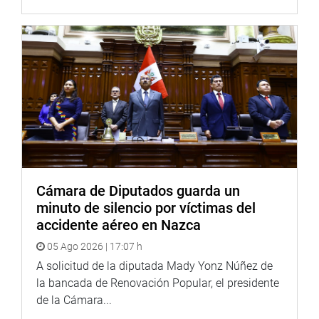
La funcionaria manifestó que con dicha ordenanza se
afectarían diversos proyectos de la capital, entre ellos, la
Línea 2 del Metro.
“Es importante que se tomen acciones con la finalidad de
que los proyectos que tienen un impacto grande en lo que
es infraestructura sostenible para la competitividad, no se
retrasen”, expresó.
En razón a ello, Zambrano Copello saludó la disposición
del titular del Parlamento quien le expresó la disposición
Cámara de Diputados guarda un
de ese poder del Estado de apoyar las obras de desarrollo
minuto de silencio por víctimas del
de la capital y de hacer cumplir las leyes aprobadas.
accidente aéreo en Nazca
OFICINA DE COMUNICACINES E IMAGEN INSTITUCIONAL
05 Ago 2026 | 17:07 h
A solicitud de la diputada Mady Yonz Núñez de
la bancada de Renovación Popular, el presidente
de la Cámara...