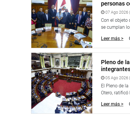
personas c
07 Ago 2026 |
Con el objeto
se cumplan los
Leer más >
El director señaló que es fundamental que esta pa
Pleno de l
en las próximas semanas en el Congreso, con el fi
integrante
que el nuevo nosocomio está a punto de inaugura
05 Ago 2026 |
OFICINA DE COMUNICACIONES E IMAGEN INSTI
El Pleno de l
Otero, ratificó
Leer más >