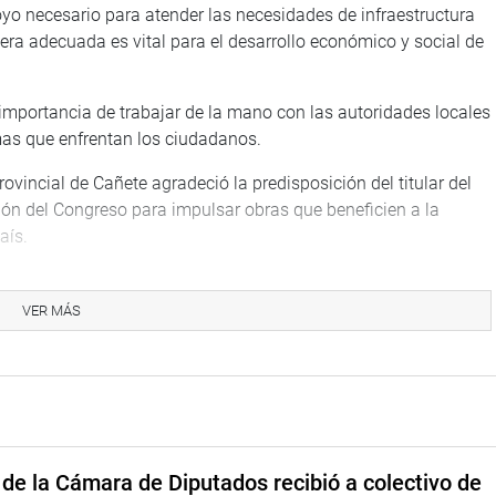
yo necesario para atender las necesidades de infraestructura
tera adecuada es vital para el desarrollo económico y social de
importancia de trabajar de la mano con las autoridades locales
emas que enfrentan los ciudadanos.
ovincial de Cañete agradeció la predisposición del titular del
ción del Congreso para impulsar obras que beneficien a la
aís.
rán con la construcción de una carretera de 3 kilómetros, que
te con mayor afluencia.
VER MÁS
l recibió a Iván Calderón Castilla, director ejecutivo del
a partida presupuestal de 10 millones de soles para la
ado en la provincia de Sullana.
de la Cámara de Diputados recibió a colectivo de