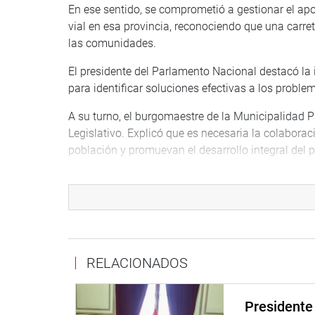
En ese sentido, se comprometió a gestionar el apo
vial en esa provincia, reconociendo que una carre
las comunidades.
El presidente del Parlamento Nacional destacó la 
para identificar soluciones efectivas a los probl
A su turno, el burgomaestre de la Municipalidad Pr
Legislativo. Explicó que es necesaria la colabora
población y promuevan el desarrollo integral del p
Afirmó que más de 250 mil habitantes se beneficia
incluirá pistas y veredas, en los distritos de Cañe
NUEVO HOSPITAL DE SULLANA
Seguidamente, el presidente del Parlamento Naciona
RELACIONADOS
Hospital II-2 de Sullana (Piura), quien solicitó un
contratación de vigilancia del nuevo hospital ubic
Presidente 