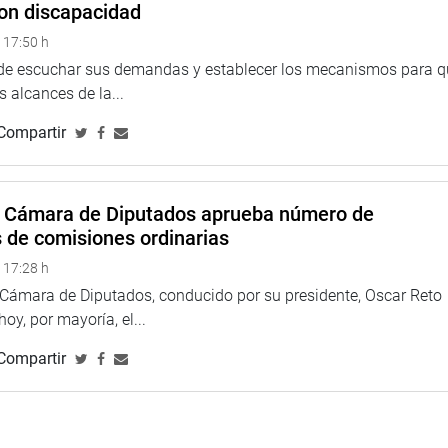
on discapacidad
 17:50 h
 de escuchar sus demandas y establecer los mecanismos para 
 alcances de la...
Compartir
rtida sea considerada en la Ley de Presupuesto que se debatirá
a Cámara de Diputados aprueba número de
n de contratar personal de mantenimiento y vigilancia, dado
s de comisiones ordinarias
rse.
 17:28 h
TUCIONAL
a Cámara de Diputados, conducido por su presidente, Oscar Reto
 hoy, por mayoría, el...
Compartir