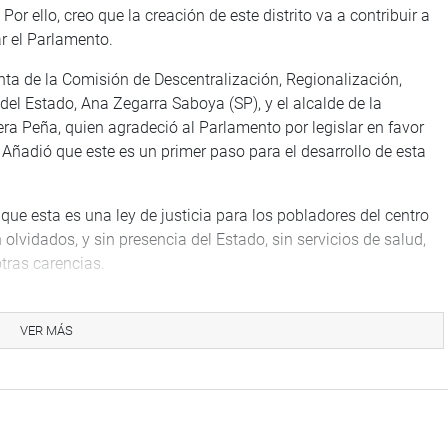
or ello, creo que la creación de este distrito va a contribuir a
ar el Parlamento.
enta de la Comisión de Descentralización, Regionalización,
el Estado, Ana Zegarra Saboya (SP), y el alcalde de la
ra Peña, quien agradeció al Parlamento por legislar en favor
Añadió que este es un primer paso para el desarrollo de esta
que esta es una ley de justicia para los pobladores del centro
lvidados, y sin presencia del Estado, sin servicios de salud,
otras carencias.
one la creación del distrito con el propósito de fortalecer la
icios públicos, y consolidar la soberanía en una zona crítica de
VER MÁS
uchas veces sus habitantes se han visto obligados a emigrar a
al Ramón Castilla, Jack Iván Yovera Peña, resaltó la labor del
pulsar esta norma que reivindica a la población fronteriza de