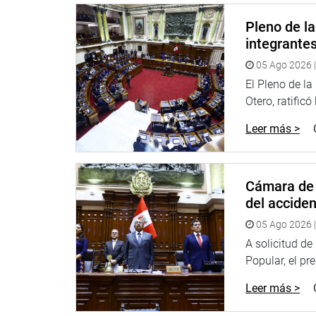
Pleno de l
La propuesta incluye la delimitación geográfica d
integrante
representación cartográfica oficial, que establece 
provincia de Mariscal Ramón Castilla.
05 Ago 2026 |
El Pleno de l
La referida autógrafa de ley será enviada al Pode
Otero, ratificó
OFICINA DE COMUNICACIONES E IMAGEN INSTI
Leer más >
Cámara de 
del accide
05 Ago 2026 |
A solicitud d
Popular, el pr
Leer más >