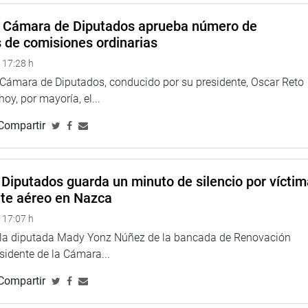
a Cámara de Diputados aprueba número de
el nuevo distrito mediante memoria descriptiva detallada y
s de comisiones ordinarias
sus límites con los distritos colindantes y su pertenencia a la
 17:28 h
a Cámara de Diputados, conducido por su presidente, Oscar Reto
r Ejecutivo para su eventual promulgación.
 hoy, por mayoría, el...
TUCIONAL
Compartir
Diputados guarda un minuto de silencio por vícti
nte aéreo en Nazca
 17:07 h
e la diputada Mady Yonz Núñez de la bancada de Renovación
esidente de la Cámara...
Compartir