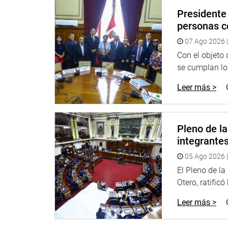
Presidente 
personas c
07 Ago 2026 |
Con el objeto
se cumplan los
Leer más >
Pleno de l
integrante
05 Ago 2026 |
El Pleno de l
Otero, ratificó
Leer más >