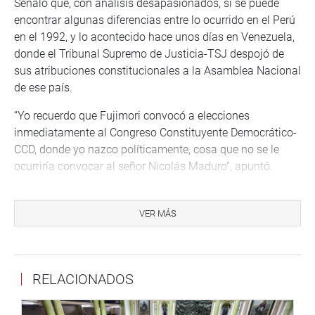
Señaló que, con análisis desapasionados, sí se puede
encontrar algunas diferencias entre lo ocurrido en el Perú
en el 1992, y lo acontecido hace unos días en Venezuela,
donde el Tribunal Supremo de Justicia-TSJ despojó de
sus atribuciones constitucionales a la Asamblea Nacional
de ese país.
“Yo recuerdo que Fujimori convocó a elecciones
inmediatamente al Congreso Constituyente Democrático-
CCD, donde yo nazco políticamente, cosa que no se le
ocurriría convocar al señor Nicolás Maduro”, apuntó.
Seguidamente, Salgado Rubianes destacó que el
Parlamento peruano haya sido uno de los primeros en
VER MÁS
solidarizarse con la Asamblea Nacional de Venezuela con
el propósito de que se les restituya sus derechos
“Ellos no cobran ni un centavo. Ls cortan la luz. Esos
RELACIONADOS
parlamentarios están ahogados hace varios meses”,
lamentó.