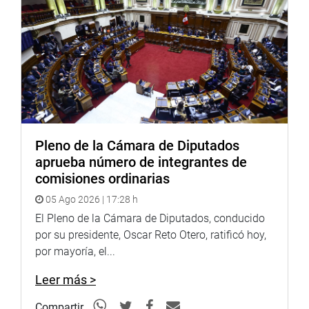
SUPUESTO CONTROL DE MEDIOS
La presidenta del Congreso también fue
consultada sobre la denominada “ley de control de
medios”, promovida por las congresistas Alejandra
Aramayo y Úrsula Letona, de la bancada Fuerza Popular.
Pleno de la Cámara de Diputados
Opinó que todas las iniciativas legislativas tienen
aprueba número de integrantes de
que pasar por el estudio en la comisión ordinaria
comisiones ordinarias
pertinente y también en el interior del grupo
05 Ago 2026 | 17:28 h
parlamentario.
El Pleno de la Cámara de Diputados, conducido
A su juicio, indicó que vale la pena discutir ese proyecto
por su presidente, Oscar Reto Otero, ratificó hoy,
de ley, ya que a ciudadanos con sentencia firme en casos
por mayoría, el...
de terrorismo se les tiene impedido enseñar en
universidades, por ejemplo.
Leer más >
“Hay que verlo, hay que discutirlo y ver los pros y
Compartir