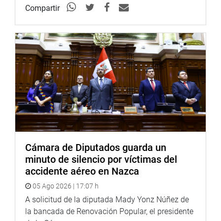
Compartir
rondera cajamarquina, María Córdoba Abad, entre otras
personalidades.
OFICINA DE COMUNICACIONES
Cámara de Diputados guarda un
minuto de silencio por víctimas del
accidente aéreo en Nazca
05 Ago 2026 | 17:07 h
A solicitud de la diputada Mady Yonz Núñez de
la bancada de Renovación Popular, el presidente