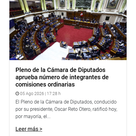
señora Alva, a quien le expresamos nuestra solidaridad y
respaldo», manifestó quien actualmente preside la
Comisión de Derechos Humanos, Desarrollo Social y
Participación Ciudadana del Parlamento Andino.
En el certamen fueron distinguidas con diplomas de
honor a mujeres emprendedoras de distintos rubros como
a la educadora de niños especiales, Gregoria Girón
Calonge, y a la psicóloga, Lilian Requejo Quispe, quienes
brindan atención educativa no escolarizada a niños
Pleno de la Cámara de Diputados
menores de tres años de edad con discapacidad en el
aprueba número de integrantes de
Programa de Intervención Temprana (PRITE) de Villa
comisiones ordinarias
María del Triunfo.
05 Ago 2026 | 17:28 h
De igual forma, se distinguió a Rosa Luz Ganoza
El Pleno de la Cámara de Diputados, conducido
Gonzales y Zulema Tomás Gonzales, destacadas
por su presidente, Oscar Reto Otero, ratificó hoy,
médicos profesionales de la salud, a la capitana y jefa de
por mayoría, el...
la estación de bomberos de Carabayllo, Rosa Virginia
Aparicio Caceda, a la coronel EP Lourdes Barriga Abarca
Leer más >
(primera mujer en el Ejército Peruano), a la educadora y