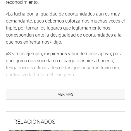
reconocimiento.
«La lucha por la igualdad de oportunidades aún es muy
demandante, pues debemos esforzarnos muchas veces el
triple, por tomar los lugares que legítimamente nos
corresponden ante la desigualdad de oportunidades a la
que nos enfrentamos», dijo.
«Seamos ejemplo, inspiremos y brindémosle apoyo, para
que, quien nos suceda en el cargo o aspire a hacerlo,
tenga menos dificultades de las que nosotras tuvimos»,
puntualizó la titular del Congreso.
La parlamentaria andina Lesly Lazo hizo uso de la
palabra para destacar a la titular del Congreso por sus
VER MÁS
dotes de mujer valiente, política honesta y líder de un
partido político (Acción Popular).
«No somos el sexo débil, prueba de ello es que tenemos
RELACIONADOS
aquí como presidenta del primer poder del Estado a la