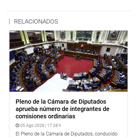
cotidiano que vienen realizando cientos de madres
dirigentes comunales para alimentar a familias de
RELACIONADOS
escasos recursos y vulnerables.
«Tenemos la prioridad de apoyar a las madres y niños en
estas épocas tan difíciles», expresó.
Entre las dirigentes de las ollas comunes estuvieron
Victoria Escobar del distrito de San Juan de Lurigancho,
Carmen Bravo de Carabayllo y Nataly Bermúdez de
Comas, entre otras.
OFICINA DE COMUNICACIONES
Pleno de la Cámara de Diputados
aprueba número de integrantes de
comisiones ordinarias
05 Ago 2026 | 17:28 h
El Pleno de la Cámara de Diputados, conducido